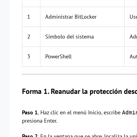
1
Administrar BitLocker
Usu
2
Símbolo del sistema
Ad
3
PowerShell
Aut
Forma 1. Reanudar la protección desd
Paso 1.
Haz clic en el menú Inicio, escribe
Admi
presiona Enter.
Paso 2.
En la ventana que se abre, localiza la u