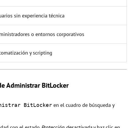
arios sin experiencia técnica
ministradores o entornos corporativos
omatización y scripting
e Administrar BitLocker
en el cuadro de búsqueda y
nistrar BitLocker
nidad con el estado
Protección desactivada
y haz clic en