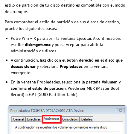
estilo de partición de tu disco destino es compatible con el modo
de arranque.
Para comprobar el estilo de partición de sus discos de destino,
pruebe los siguientes pasos:
Pulse Win + R para abrir la ventana Ejecutar. A continuación,
escribe
diskmgmt.msc
y pulsa Aceptar para abrir la
administración de discos.
A continuación,
haz clic con el botón derecho en el disco que
deseas clonar
y selecciona
Propiedades
en la ventana
emergente.
En la ventana Propiedades, selecciona la pestaña
Volumen
y
confirma el estilo de partición
. Puede ser MBR (Master Boot
Record) o GPT (GUID Partition Table).