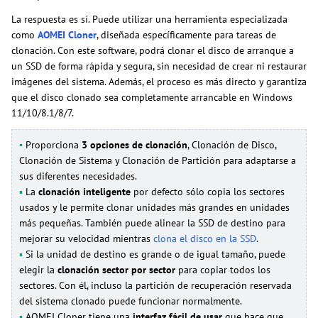
La respuesta es sí. Puede utilizar una herramienta especializada
como
AOMEI Cloner
, diseñada específicamente para tareas de
clonación. Con este software, podrá clonar el disco de arranque a
un SSD de forma rápida y segura, sin necesidad de crear ni restaurar
imágenes del sistema. Además, el proceso es más directo y garantiza
que el disco clonado sea completamente arrancable en Windows
11/10/8.1/8/7.
▪
Proporciona
3 opciones de clonación
, Clonación de Disco,
Clonación de Sistema y Clonación de Partición para adaptarse a
sus diferentes necesidades.
▪
La
clonación inteligente
por defecto sólo copia los sectores
usados y le permite clonar unidades más grandes en unidades
más pequeñas. También puede alinear la SSD de destino para
mejorar su velocidad mientras
clona el disco en la SSD
.
▪
Si la unidad de destino es grande o de igual tamaño, puede
elegir la
clonación sector por sector
para copiar todos los
sectores. Con él, incluso la partición de recuperación reservada
del sistema clonado puede funcionar normalmente.
▪
AOMEI Cloner tiene una
interfaz fácil de usar
que hace que