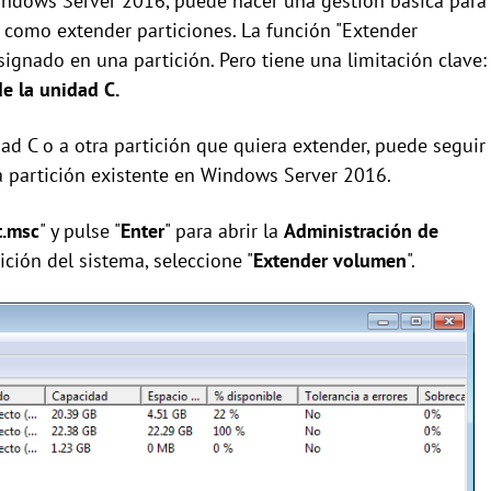
indows Server 2016, puede hacer una gestión básica para
así como extender particiones. La función "Extender
ignado en una partición. Pero tiene una limitación clave:
e la unidad C.
ad C o a otra partición que quiera extender, puede seguir
a partición existente en Windows Server 2016.
.msc
" y pulse "
Enter
" para abrir la
Administración de
ición del sistema, seleccione "
Extender volumen
".