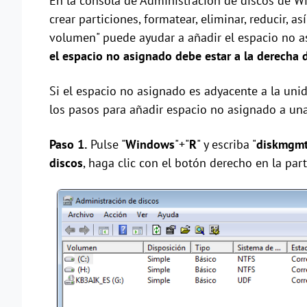
En la consola de Administración de discos de W
crear particiones, formatear, eliminar, reducir, 
volumen" puede ayudar a añadir el espacio no as
el espacio no asignado debe estar a la derecha d
Si el espacio no asignado es adyacente a la unid
los pasos para añadir espacio no asignado a un
Paso 1.
Pulse "
Windows
"+"
R
" y escriba "
diskmgmt
discos
, haga clic con el botón derecho en la part