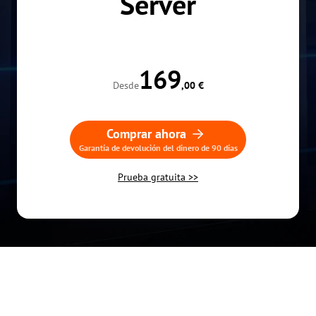
Server
169
Desde
,00
 €
Comprar ahora
Garantía de devolución del dinero de 90 días
Prueba gratuita >>