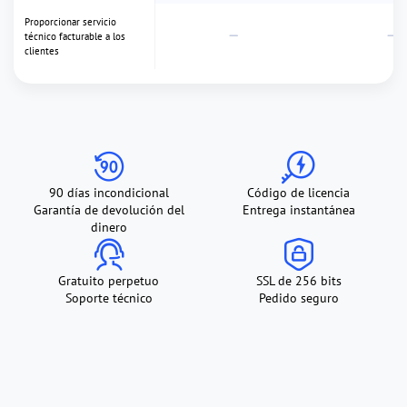
fusionar, clonar particiones
Convertir disco de datos a
MBR/GPT, convertir a
NTFS/FAT32
Desfragmentar disco,
limpiar archivos basura,
triturar archivos, borrar
90 días incondicional
Código de licencia
datos
Garantía de devolución del
Entrega instantánea
dinero
Buscar y eliminar archivos
grandes, archivos
duplicados
Gratuito perpetuo
SSL de 256 bits
Soporte técnico
Pedido seguro
Verificar sectores
defectuosos, comprobar el
estado de salud del disco,
probar la velocidad del
disco