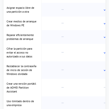
Descargar
Descargar para Windows ARM64
Número de ordenadores en
los que se puede utilizar
un código de licencia
Compatible con Windows
11, 10, 8.1, 8, 7
Compatible con Windows
Server 2025, 2022, 2019,
2016, 2012, 2011
Uso empresarial
Crear, ampliar, reducir,
mover, eliminar, formatear,