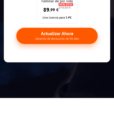
Familiar de por vida
49% DTO.
174,88 €
89
,99
 €
Una licencia para
5 PC
Actualizar Ahora
Garantía de devolución de 90 días