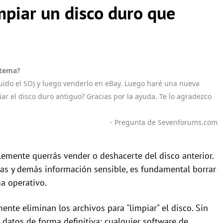
mpiar un disco duro que
stema?
luido el SO) y luego venderlo en eBay. Luego haré una nueva
r el disco duro antiguo? Gracias por la ayuda. Te lo agradezco
- Pregunta de Sevenforums.com
mente querrás vender o deshacerte del disco anterior.
ñas y demás información sensible, es fundamental borrar
a operativo.
nte eliminan los archivos para "limpiar" el disco. Sin
datos de forma definitiva: cualquier software de