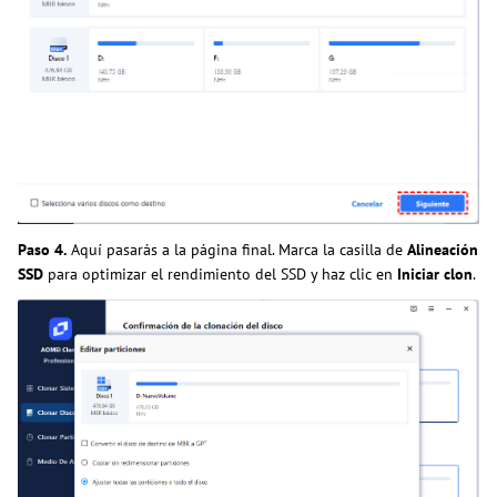
Paso 4.
Aquí pasarás a la página final. Marca la casilla de
Alineación
SSD
para optimizar el rendimiento del SSD y haz clic en
Iniciar clon
.