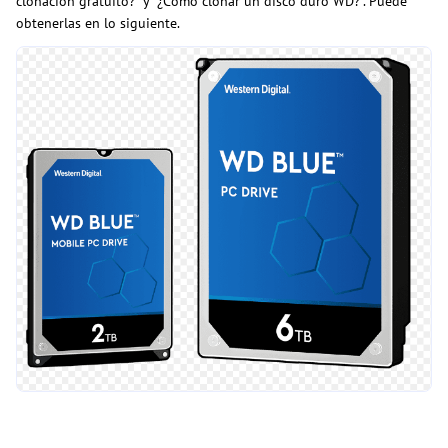
clonación gratuito?" y "¿Cómo clonar un disco duro WD?". Puede
obtenerlas en lo siguiente.