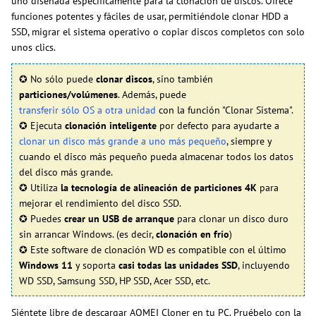
uno diseñada específicamente para la clonación de discos. Ofrece
funciones potentes y fáciles de usar, permitiéndole clonar HDD a
SSD, migrar el sistema operativo o copiar discos completos con solo
unos clics.
✪ No sólo puede
clonar discos
, sino también
particiones/volúmenes
. Además, puede
transferir sólo OS a otra unidad
con la función "Clonar Sistema".
✪ Ejecuta
clonación inteligente
por defecto para ayudarte a
clonar un disco más grande a uno más pequeño
, siempre y
cuando el disco más pequeño pueda almacenar todos los datos
del disco más grande.
✪ Utiliza
la tecnología de alineación de particiones 4K
para
mejorar el rendimiento del disco SSD.
✪ Puedes
crear un USB de arranque
para clonar un disco duro
sin arrancar Windows. (es decir,
clonación en frío
)
✪ Este software de clonación WD es compatible con el último
Windows 11
y soporta
casi todas las unidades SSD
, incluyendo
WD SSD, Samsung SSD, HP SSD, Acer SSD, etc.
Siéntete libre de descargar AOMEI Cloner en tu PC. Pruébelo con la