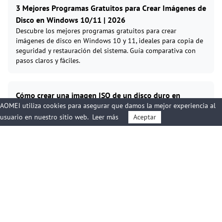
3 Mejores Programas Gratuitos para Crear Imágenes de
Disco en Windows 10/11 | 2026
Descubre los mejores programas gratuitos para crear
imágenes de disco en Windows 10 y 11, ideales para copia de
seguridad y restauración del sistema. Guía comparativa con
pasos claros y fáciles.
Cómo crear una imagen ISO de un disco duro en
AOMEI utiliza cookies para asegurar que damos la mejor experiencia al
Windows (5 métodos)
usuario en nuestro sitio web.
Leer más
Aceptar
Aprende cómo crear una imagen ISO de un disco duro en
Windows para copia de seguridad, restauración o
implementación en otros equipos. Guía paso a paso con 5
métodos prácticos.
Cómo copiar solo los archivos más nuevos con XCopy y
Robocopy (guía fácil)
Aprende cómo copiar solo los archivos más nuevos o
modificados usando XCopy y Robocopy en Windows. Guía clara