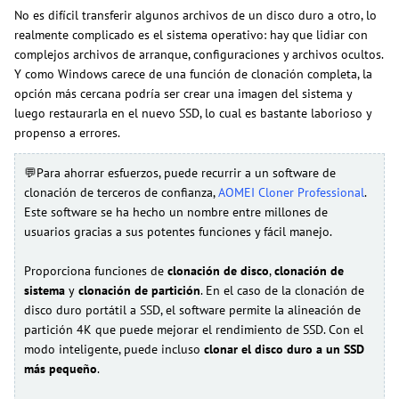
No es difícil transferir algunos archivos de un disco duro a otro, lo
realmente complicado es el sistema operativo: hay que lidiar con
complejos archivos de arranque, configuraciones y archivos ocultos.
Y como Windows carece de una función de clonación completa, la
opción más cercana podría ser crear una imagen del sistema y
luego restaurarla en el nuevo SSD, lo cual es bastante laborioso y
propenso a errores.
💬Para ahorrar esfuerzos, puede recurrir a un software de
clonación de terceros de confianza,
AOMEI Cloner Professional
.
Este software se ha hecho un nombre entre millones de
usuarios gracias a sus potentes funciones y fácil manejo.
Proporciona funciones de
clonación de disco
,
clonación de
sistema
y
clonación de partición
. En el caso de la clonación de
disco duro portátil a SSD, el software permite la alineación de
partición 4K que puede mejorar el rendimiento de SSD. Con el
modo inteligente, puede incluso
clonar el disco duro a un SSD
más pequeño
.