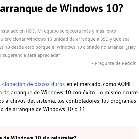
e arranque de Windows 10?
nstalado en HDD. Mi equipo se ejecuta más y más lento
Quiero clonar Windows 10 unidad de arranque a SSD y que sea
ows 10 desde cero porque el Windows 10 clonado no arranca. ¿Hay
r sugerencia será apreciada”
– Pregunta de Reddit
 clonación de discos duros
en el mercado, como AOMEI
lon de arranque de Windows 10 con éxito. Lo mismo ocurre
os archivos del sistema, los controladores, los programas
idad de arranque de Windows 10 o 11.
e de Windows 10 sin reinstalar?