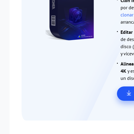
Clon I
por de
clonar
arranc
Editar
de des
disco 
y vice
Alinea
4K
y e
un dis