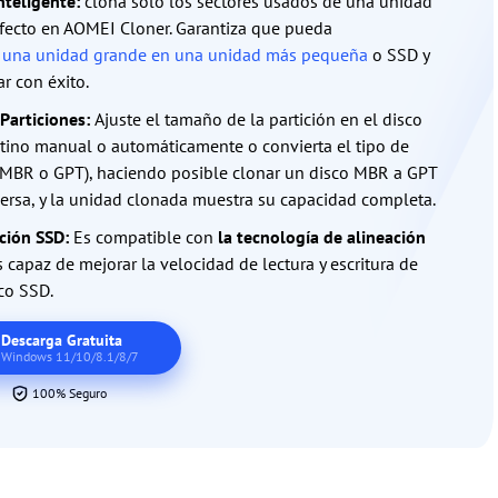
nteligente:
clona sólo los sectores usados de una unidad
fecto en AOMEI Cloner. Garantiza que pueda
 una unidad grande en una unidad más pequeña
o SSD y
ar con éxito.
 Particiones:
Ajuste el tamaño de la partición en el disco
tino manual o automáticamente o convierta el tipo de
(MBR o GPT), haciendo posible clonar un disco MBR a GPT
versa, y la unidad clonada muestra su capacidad completa.
ción SSD:
Es compatible con
la tecnología de alineación
s capaz de mejorar la velocidad de lectura y escritura de
co SSD.
Descarga Gratuita
Windows 11/10/8.1/8/7
100% Seguro