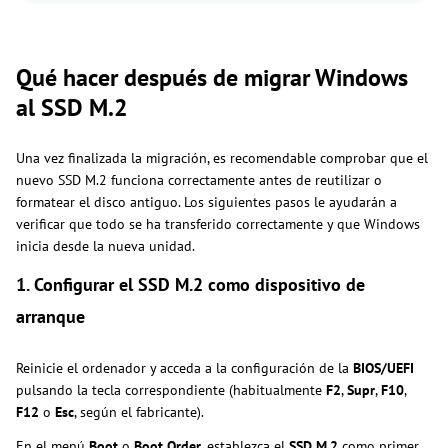
Qué hacer después de migrar Windows
al SSD M.2
Una vez finalizada la migración, es recomendable comprobar que el
nuevo SSD M.2 funciona correctamente antes de reutilizar o
formatear el disco antiguo. Los siguientes pasos le ayudarán a
verificar que todo se ha transferido correctamente y que Windows
inicia desde la nueva unidad.
1. Configurar el SSD M.2 como dispositivo de
arranque
Reinicie el ordenador y acceda a la configuración de la
BIOS/UEFI
pulsando la tecla correspondiente (habitualmente
F2
,
Supr
,
F10
,
F12
o
Esc
, según el fabricante).
En el menú
Boot
o
Boot Order
, establezca el
SSD M.2
como primer