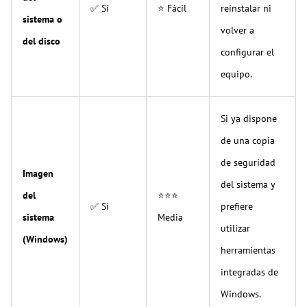
✅ Sí
⭐ Fácil
reinstalar ni
sistema o
volver a
del disco
configurar el
equipo.
Si ya dispone
de una copia
de seguridad
Imagen
del sistema y
del
⭐⭐⭐
✅ Sí
prefiere
sistema
Media
utilizar
(Windows)
herramientas
integradas de
Windows.