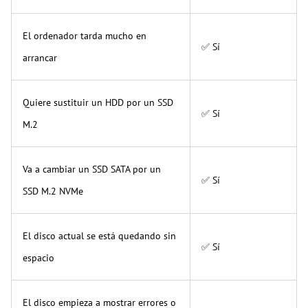
El ordenador tarda mucho en
✅ Sí
arrancar
Quiere sustituir un HDD por un SSD
✅ Sí
M.2
Va a cambiar un SSD SATA por un
✅ Sí
SSD M.2 NVMe
El disco actual se está quedando sin
✅ Sí
espacio
El disco empieza a mostrar errores o