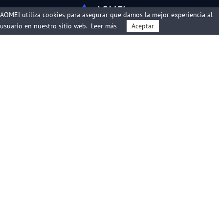
AOMEI utiliza cookies para asegurar que damos la mejor experiencia al
usuario en nuestro sitio web.
Leer más
Aceptar
Productos
Soporta
Empresa
Español