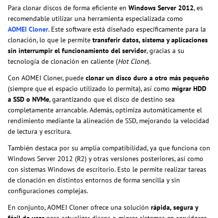
Para clonar discos de forma eficiente en
Windows Server 2012
, es
recomendable utilizar una herramienta especializada como
AOMEI Cloner
. Este software está diseñado específicamente para la
clonación, lo que le permite
transferir datos, sistema y aplicaciones
sin interrumpir el funcionamiento del servidor
, gracias a su
tecnología de clonación en caliente (
Hot Clone
).
Con AOMEI Cloner, puede
clonar un disco duro a otro más pequeño
(siempre que el espacio utilizado lo permita), así como
migrar HDD
a SSD o NVMe
, garantizando que el disco de destino sea
completamente arrancable. Además, optimiza automáticamente el
rendimiento mediante la alineación de SSD, mejorando la velocidad
de lectura y escritura.
También destaca por su amplia compatibilidad, ya que funciona con
Windows Server 2012 (R2) y otras versiones posteriores, así como
con sistemas Windows de escritorio. Esto le permite realizar tareas
de clonación en distintos entornos de forma sencilla y sin
configuraciones complejas.
En conjunto, AOMEI Cloner ofrece una solución
rápida, segura y