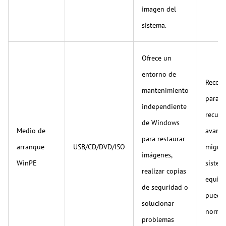
imagen del
sistema.
Ofrece un
entorno de
Recom
mantenimiento
para
independiente
recupe
de Windows
Medio de
avanza
para restaurar
arranque
USB/CD/DVD/ISO
migrac
imágenes,
WinPE
sistem
realizar copias
equip
de seguridad o
pueden
solucionar
norma
problemas