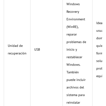
Windows
Recovery
Environment
Ideal 
(WinRE),
usuari
reparar
domés
problemas de
Unidad de
quiere
USB
inicio y
recuperación
forma 
restablecer
soluci
Windows.
proble
También
equipo
puede incluir
archivos del
sistema para
reinstalar