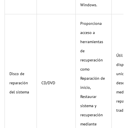
Windows.
Proporciona
acceso a
herramientas
de
Útil si
recuperación
dispon
como
Disco de
unidad
Reparación de
reparación
CD/DVD
desea 
inicio,
del sistema
medio
Restaurar
repara
sistema y
tradici
recuperación
mediante