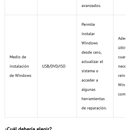
avanzados.
Permite
instalar
Adecu
Windows
última
desde cero,
Medio de
cuand
actualizar el
instalación
USB/DVD/ISO
necesi
sistema o
de Windows
reinsta
acceder a
Windo
algunas
compl
herramientas
de reparación.
¿Cuál debería elegir?